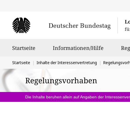
L
fü
Hauptnavigation
Startseite
Informationen/Hilfe
Reg
Sie
Startseite
Inhalte der Interessenvertretung
Regelungsvor
befinden
Regelungsvorhaben
sich
hier:
Die Inhalte beruhen allein auf Angaben der Interessenver