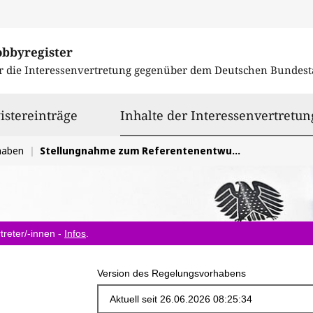
obbyregister
r die Interessenvertretung gegenüber dem
Deutschen Bundest
istereinträge
Inhalte der Interessenvertretun
haben
Stellungnahme zum Referentenentwurf eines Bürokratierückbaugesetzes des BMLEH. Fachlich begründete Anmerkungen zu Teilen des Gesetzestextes
treter/-innen -
Infos
.
Version des Regelungsvorhabens