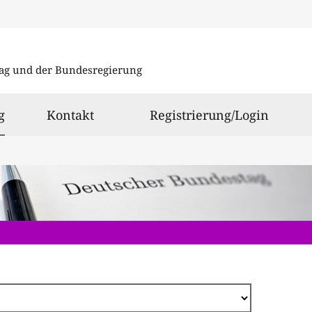
Direkt
zum
ag und der Bundesregierung
Inhalt
ausgewählt
g
Kontakt
Registrierung/Login