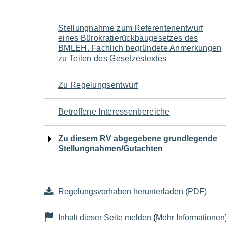
Navigation
Stellungnahme zum Referentenentwurf
eines Bürokratierückbaugesetzes des
für
BMLEH. Fachlich begründete Anmerkungen
zu Teilen des Gesetzestextes
den
Zu Regelungsentwurf
Seiteninhalt
Betroffene Interessenbereiche
Zu diesem RV abgegebene grundlegende
Stellungnahmen/Gutachten
Regelungsvorhaben herunterladen (PDF)
Inhalt dieser Seite melden
(
Mehr Informationen