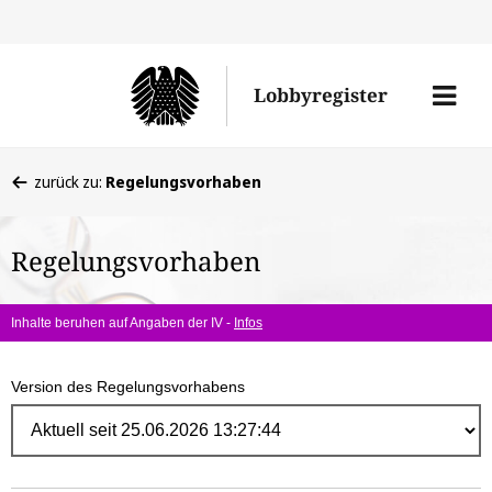
Direk
zum
Men
Lobbyregister
Inhal
öffne
Sie
zurück zu:
Regelungsvorhaben
befinden
sich
Regelungsvorhaben
hier:
Inhalte beruhen auf Angaben der IV -
Infos
Version des Regelungsvorhabens