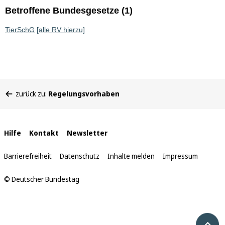
Betroffene Bundesgesetze (1)
TierSchG
[alle RV hierzu]
Sie
zurück zu:
Regelungsvorhaben
befinden
sich
hier:
Interne
Hilfe
Kontakt
Newsletter
Links
Barrierefreiheit
Datenschutz
Inhalte melden
Impressum
© Deutscher Bundestag
Nach