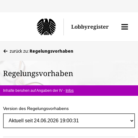
Direk
zum
Men
Lobbyregister
Inhal
öffne
Sie
zurück zu:
Regelungsvorhaben
befinden
sich
Regelungsvorhaben
hier:
Inhalte beruhen auf Angaben der IV -
Infos
Version des Regelungsvorhabens