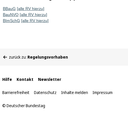
BBauG
[alle RV hierzu]
BauNVO
[alle RV hierzu]
BImSchG
[alle RV hierzu]
Sie
zurück zu:
Regelungsvorhaben
befinden
sich
hier:
Interne
Hilfe
Kontakt
Newsletter
Links
Barrierefreiheit
Datenschutz
Inhalte melden
Impressum
© Deutscher Bundestag