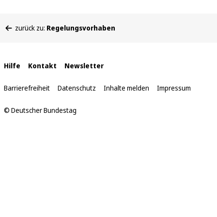
Sie
zurück zu:
Regelungsvorhaben
befinden
sich
hier:
Interne
Hilfe
Kontakt
Newsletter
Links
Barrierefreiheit
Datenschutz
Inhalte melden
Impressum
© Deutscher Bundestag