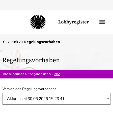
Direk
zum
Men
Lobbyregister
Inhal
öffne
Sie
zurück zu:
Regelungsvorhaben
befinden
sich
Regelungsvorhaben
hier:
Inhalte beruhen auf Angaben der IV -
Infos
Version des Regelungsvorhabens