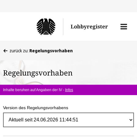
Direk
zum
Men
Lobbyregister
Inhal
öffne
Sie
zurück zu:
Regelungsvorhaben
befinden
sich
Regelungsvorhaben
hier:
Inhalte beruhen auf Angaben der IV -
Infos
Version des Regelungsvorhabens