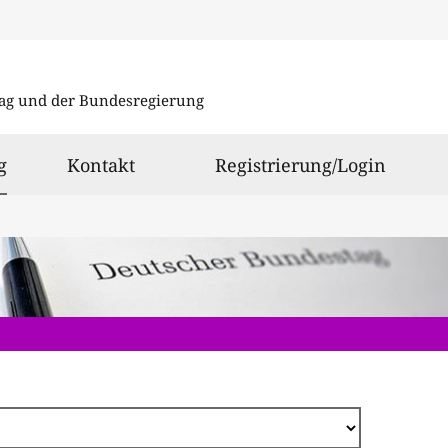
Direkt
zum
ag und der Bundesregierung
Inhalt
ausgewählt
g
Kontakt
Registrierung/Login