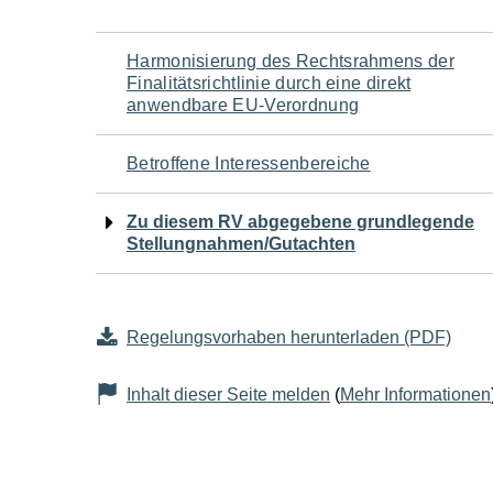
Navigation
Harmonisierung des Rechtsrahmens der
Finalitätsrichtlinie durch eine direkt
für
anwendbare EU-Verordnung
den
Betroffene Interessenbereiche
Seiteninhalt
Zu diesem RV abgegebene grundlegende
Stellungnahmen/Gutachten
Regelungsvorhaben herunterladen (PDF)
Inhalt dieser Seite melden
(
Mehr Informationen