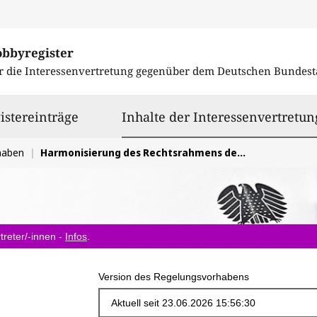
obbyregister
r die Interessenvertretung gegenüber dem
Deutschen Bundest
istereinträge
Inhalte der Interessenvertretun
haben
Harmonisierung des Rechtsrahmens der Finalitätsrichtlinie durch eine direkt anwendbare EU-Verordnung
treter/-innen -
Infos
.
Version des Regelungsvorhabens