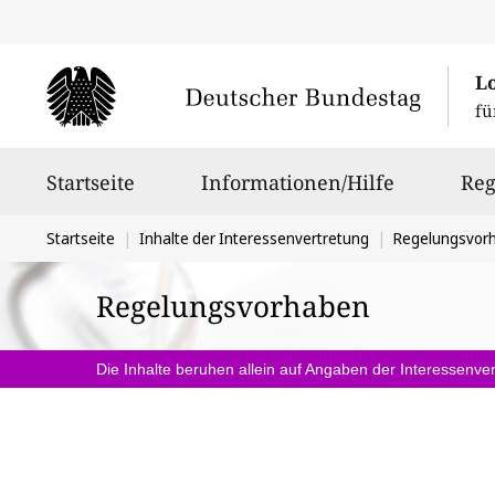
L
fü
Hauptnavigation
Startseite
Informationen/Hilfe
Reg
Sie
Startseite
Inhalte der Interessenvertretung
Regelungsvor
befinden
Regelungsvorhaben
sich
hier:
Die Inhalte beruhen allein auf Angaben der Interessenver