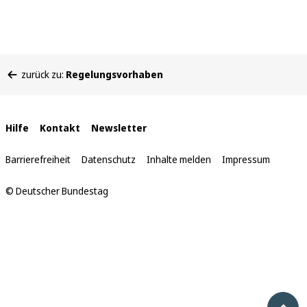
Sie
zurück zu:
Regelungsvorhaben
befinden
sich
hier:
Interne
Hilfe
Kontakt
Newsletter
Links
Barrierefreiheit
Datenschutz
Inhalte melden
Impressum
© Deutscher Bundestag
Nach