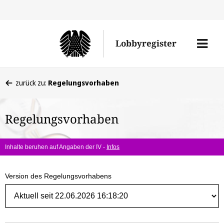
Direk
zum
Men
Lobbyregister
Inhal
öffne
Sie
zurück zu:
Regelungsvorhaben
befinden
sich
Regelungsvorhaben
hier:
Inhalte beruhen auf Angaben der IV -
Infos
Version des Regelungsvorhabens