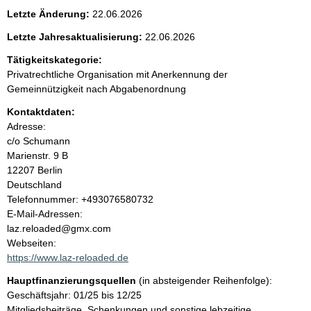
e
Letzte Änderung:
22.06.2026
n
Letzte Jahresaktualisierung:
22.06.2026
i
Tätigkeitskategorie:
Privatrechtliche Organisation mit Anerkennung der
n
Gemeinnützigkeit nach Abgabenordnung
Kontaktdaten:
h
Adresse:
c/o Schumann
a
Marienstr.
9 B
12207
Berlin
l
Deutschland
K
Telefonnummer: +493076580732
t
o
E-Mail-Adressen:
n
laz.reloaded@gmx.com
t
Webseiten:
a
https://www.laz-reloaded.de
k
Hauptfinanzierungsquellen
(in absteigender Reihenfolge):
t
Geschäftsjahr: 01/25 bis 12/25
i
Mitgliedsbeiträge, Schenkungen und sonstige lebzeitige