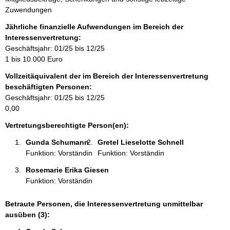
n
Zuwendungen
f
o
Jährliche finanzielle Aufwendungen im Bereich der
r
Interessenvertretung:
m
Geschäftsjahr: 01/25 bis 12/25
a
1 bis 10.000 Euro
t
Vollzeitäquivalent der im Bereich der Interessenvertretung
i
beschäftigten Personen:
o
Geschäftsjahr: 01/25 bis 12/25
n
0,00
e
n
Vertretungsberechtigte Person(en):
:
Gunda Schumann 
Gretel Lieselotte Schnell 
Funktion: Vorständin
Funktion: Vorständin
Rosemarie Erika Giesen 
Funktion: Vorständin
Betraute Personen, die Interessenvertretung unmittelbar
ausüben (3):