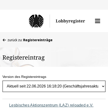
Direk
zum
Men
Lobbyregister
Inhal
öffne
Sie
zurück zu:
Registereinträge
befinden
sich
Registereintrag
hier:
Version des Registereintrags
Navigation
Lesbisches Aktionszentrum (LAZ) reloaded e.V.