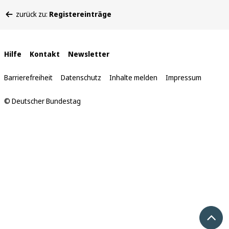
Sie
zurück zu:
Registereinträge
befinden
sich
hier:
Interne
Hilfe
Kontakt
Newsletter
Links
Barrierefreiheit
Datenschutz
Inhalte melden
Impressum
© Deutscher Bundestag
Nach