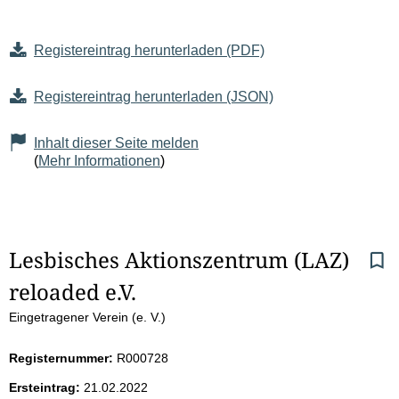
Registereintrag herunterladen (PDF)
Registereintrag herunterladen (JSON)
Inhalt dieser Seite melden
(
Mehr Informationen
)
S
Lesbisches Aktionszentrum (LAZ) 
reloaded e.V.
e
Eingetragener Verein (e. V.)
i
Registernummer:
R000728
t
Ersteintrag:
21.02.2022