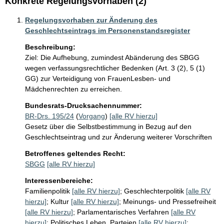
Konkrete Regelungsvorhaben (2)
Regelungsvorhaben zur Änderung des
Geschlechtseintrags im Personenstandsregister
Beschreibung:
Ziel: Die Aufhebung, zumindest Abänderung des SBGG 
wegen verfassungsrechtlicher Bedenken (Art. 3 (2), 5 (1) 
GG) zur Verteidigung von FrauenLesben- und 
Mädchenrechten zu erreichen.
Bundesrats-Drucksachennummer:
BR-Drs. 195/24
(
Vorgang
)
[alle RV hierzu]
Gesetz über die Selbstbestimmung in Bezug auf den
Geschlechtseintrag und zur Änderung weiterer Vorschriften
Betroffenes geltendes Recht:
SBGG
[alle RV hierzu]
Interessenbereiche:
Familienpolitik
[alle RV hierzu]
;
Geschlechterpolitik
[alle RV
hierzu]
;
Kultur
[alle RV hierzu]
;
Meinungs- und Pressefreiheit
[alle RV hierzu]
;
Parlamentarisches Verfahren
[alle RV
hierzu]
;
Politisches Leben, Parteien
[alle RV hierzu]
;