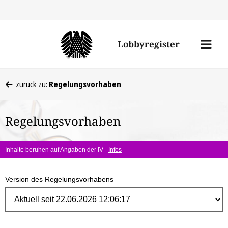
Direk
zum
Men
Lobbyregister
Inhal
öffne
Sie
zurück zu:
Regelungsvorhaben
befinden
sich
Regelungsvorhaben
hier:
Inhalte beruhen auf Angaben der IV -
Infos
Version des Regelungsvorhabens