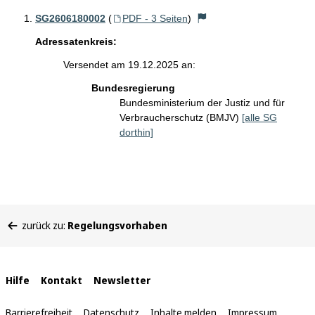
SG2606180002
(
PDF - 3 Seiten
)
Adressatenkreis:
Versendet am 19.12.2025 an:
Bundesregierung
Bundesministerium der Justiz und für
Verbraucherschutz (BMJV)
[alle SG
dorthin]
Sie
zurück zu:
Regelungsvorhaben
befinden
sich
hier:
Interne
Hilfe
Kontakt
Newsletter
Links
Barrierefreiheit
Datenschutz
Inhalte melden
Impressum