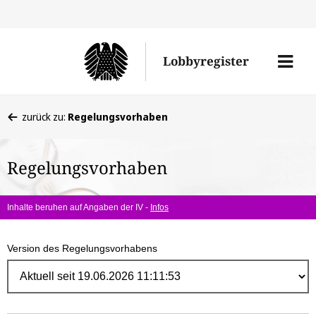
Direk
zum
Men
Lobbyregister
Inhal
öffne
Sie
zurück zu:
Regelungsvorhaben
befinden
sich
Regelungsvorhaben
hier:
Inhalte beruhen auf Angaben der IV -
Infos
Version des Regelungsvorhabens