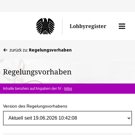
Direk
zum
Men
Lobbyregister
Inhal
öffne
Sie
zurück zu:
Regelungsvorhaben
befinden
sich
Regelungsvorhaben
hier:
Inhalte beruhen auf Angaben der IV -
Infos
Version des Regelungsvorhabens