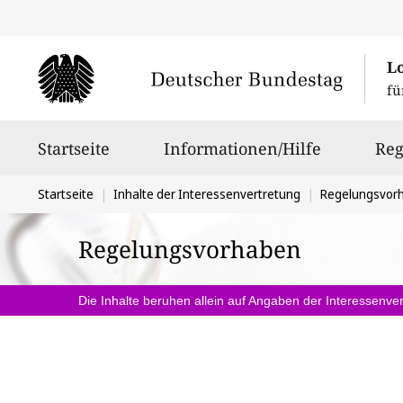
L
fü
Hauptnavigation
Startseite
Informationen/Hilfe
Reg
Sie
Startseite
Inhalte der Interessenvertretung
Regelungsvor
befinden
Regelungsvorhaben
sich
hier:
Die Inhalte beruhen allein auf Angaben der Interessenver