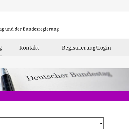
Direkt
zum
ag und der Bundesregierung
Inhalt
ausgewählt
g
Kontakt
Registrierung/Login