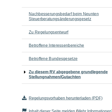
Navigation
Nachbesserungsbedarf beim Neunten
Steuerberatungsänderungsgesetz
für
Zu Regelungsentwurf
den
Betroffene Interessenbereiche
Seiteninhalt
Betroffene Bundesgesetze
Zu diesem RV abgegebene grundlegende
Stellungnahmen/Gutachten
Regelungsvorhaben herunterladen (PDF)
Inhalt dieser Seite melden
(
Mehr Informationen