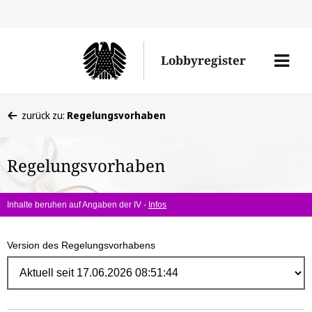
Direk
zum
Men
Lobbyregister
Inhal
öffne
Sie
zurück zu:
Regelungsvorhaben
befinden
sich
Regelungsvorhaben
hier:
Inhalte beruhen auf Angaben der IV -
Infos
Version des Regelungsvorhabens