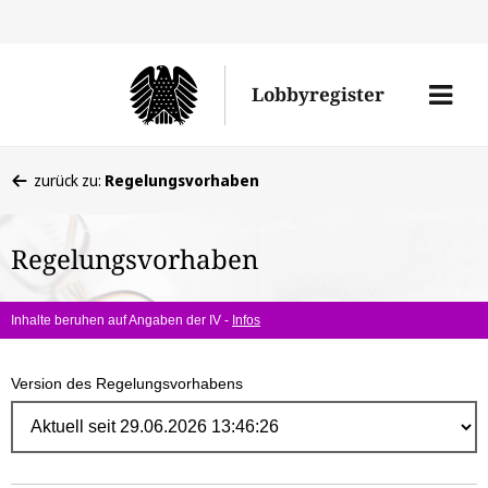
Direk
zum
Men
Lobbyregister
Inhal
öffne
Sie
zurück zu:
Regelungsvorhaben
befinden
sich
Regelungsvorhaben
hier:
Inhalte beruhen auf Angaben der IV -
Infos
Version des Regelungsvorhabens