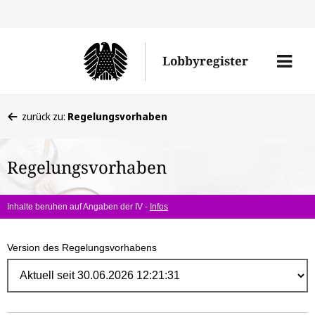
Direk
zum
Men
Lobbyregister
Inhal
öffne
Sie
zurück zu:
Regelungsvorhaben
befinden
sich
Regelungsvorhaben
hier:
Inhalte beruhen auf Angaben der IV -
Infos
Version des Regelungsvorhabens