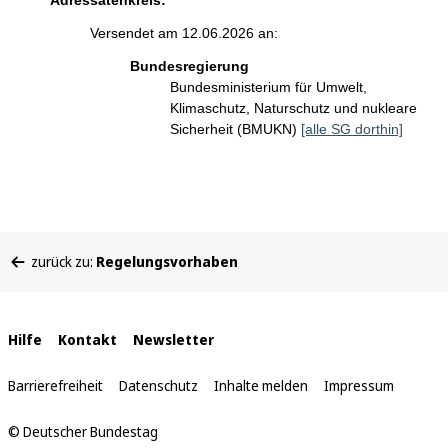
Adressatenkreis:
Versendet am 12.06.2026 an:
Bundesregierung
Bundesministerium für Umwelt,
Klimaschutz, Naturschutz und nukleare
Sicherheit (BMUKN)
[alle SG dorthin]
Sie
zurück zu:
Regelungsvorhaben
befinden
sich
hier:
Interne
Hilfe
Kontakt
Newsletter
Links
Barrierefreiheit
Datenschutz
Inhalte melden
Impressum
© Deutscher Bundestag