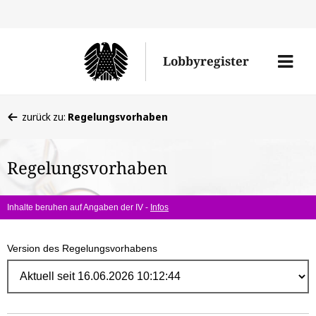
Direk
zum
Men
Lobbyregister
Inhal
öffne
Sie
zurück zu:
Regelungsvorhaben
befinden
sich
Regelungsvorhaben
hier:
Inhalte beruhen auf Angaben der IV -
Infos
Version des Regelungsvorhabens