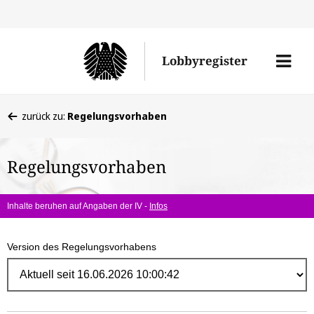
Direk
zum
Men
Lobbyregister
Inhal
öffne
Sie
zurück zu:
Regelungsvorhaben
befinden
sich
Regelungsvorhaben
hier:
Inhalte beruhen auf Angaben der IV -
Infos
Version des Regelungsvorhabens