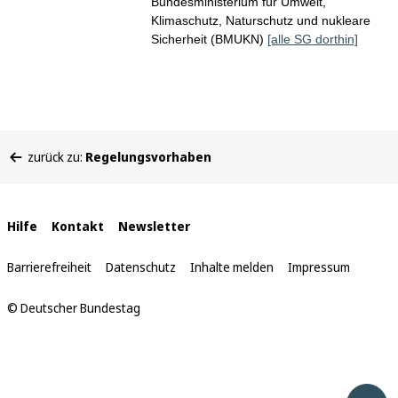
Bundesministerium für Umwelt,
Klimaschutz, Naturschutz und nukleare
Sicherheit (BMUKN)
[alle SG dorthin]
Sie
zurück zu:
Regelungsvorhaben
befinden
sich
hier:
Interne
Hilfe
Kontakt
Newsletter
Links
Barrierefreiheit
Datenschutz
Inhalte melden
Impressum
© Deutscher Bundestag