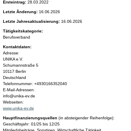
Ersteintrag:
28.03.2022
e
Letzte Änderung:
16.06.2026
n
Letzte Jahresaktualisierung:
16.06.2026
i
Tätigkeitskategorie:
Berufsverband
n
Kontaktdaten:
Adresse:
h
UNIKA e.V.
Schumannstraße
5
a
10117
Berlin
Deutschland
l
K
Telefonnummer: +4930166352040
o
E-Mail-Adressen:
t
n
info@unika-ev.de
t
Webseiten:
a
www.unika-ev.de
k
Hauptfinanzierungsquellen
(in absteigender Reihenfolge):
t
Geschäftsjahr: 01/25 bis 12/25
i
Mitgliedsbeiträge, Sonstiges, Wirtschaftliche Tätigkeit