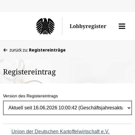
Direk
zum
Men
Lobbyregister
Inhal
öffne
Sie
zurück zu:
Registereinträge
befinden
sich
Registereintrag
hier:
Version des Registereintrags
Navigation
Union der Deutschen Kartoffelwirtschaft e.V.