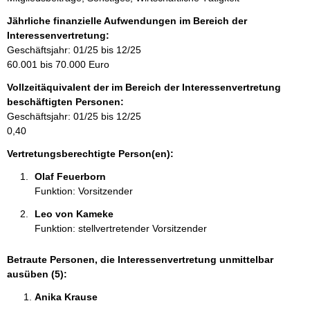
n
f
Jährliche finanzielle Aufwendungen im Bereich der
o
Interessenvertretung:
r
Geschäftsjahr: 01/25 bis 12/25
m
60.001 bis 70.000 Euro
a
Vollzeitäquivalent der im Bereich der Interessenvertretung
t
beschäftigten Personen:
i
Geschäftsjahr: 01/25 bis 12/25
o
0,40
n
e
Vertretungsberechtigte Person(en):
n
Olaf Feuerborn 
:
Funktion: Vorsitzender
Leo von Kameke 
Funktion: stellvertretender Vorsitzender
Betraute Personen, die Interessenvertretung unmittelbar
ausüben (5):
Anika Krause 