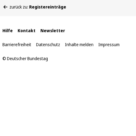
Sie
zurück zu:
Registereinträge
befinden
sich
hier:
Interne
Hilfe
Kontakt
Newsletter
Links
Barrierefreiheit
Datenschutz
Inhalte melden
Impressum
© Deutscher Bundestag