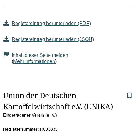
Registereintrag herunterladen (PDF)
Registereintrag herunterladen (JSON)
Inhalt dieser Seite melden
(
Mehr Informationen
)
S
Union der Deutschen 
Kartoffelwirtschaft e.V. (UNIKA)
e
Eingetragener Verein (e. V.)
i
Registernummer:
R003839
t