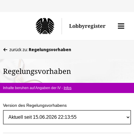
Direk
zum
Men
Lobbyregister
Inhal
öffne
Sie
zurück zu:
Regelungsvorhaben
befinden
sich
Regelungsvorhaben
hier:
Inhalte beruhen auf Angaben der IV -
Infos
Version des Regelungsvorhabens