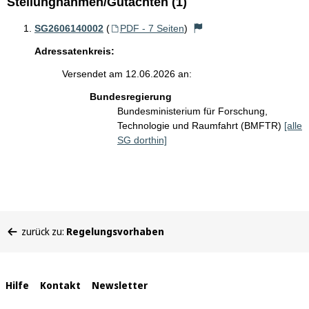
Stellungnahmen/Gutachten (1)
SG2606140002
(
PDF - 7 Seiten
)
Adressatenkreis:
Versendet am 12.06.2026 an:
Bundesregierung
Bundesministerium für Forschung,
Technologie und Raumfahrt (BMFTR)
[alle
SG dorthin]
Sie
zurück zu:
Regelungsvorhaben
befinden
sich
hier:
Interne
Hilfe
Kontakt
Newsletter
Links