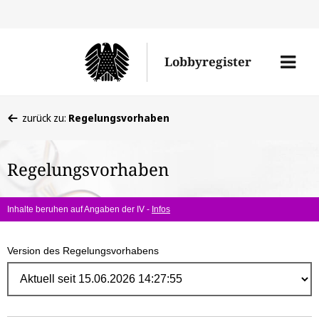
Direk
zum
Men
Lobbyregister
Inhal
öffne
Sie
zurück zu:
Regelungsvorhaben
befinden
sich
Regelungsvorhaben
hier:
Inhalte beruhen auf Angaben der IV -
Infos
Version des Regelungsvorhabens