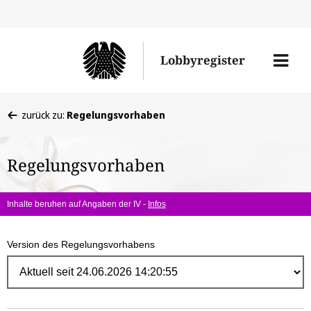
Direk
zum
Men
Lobbyregister
Inhal
öffne
Sie
zurück zu:
Regelungsvorhaben
befinden
sich
Regelungsvorhaben
hier:
Inhalte beruhen auf Angaben der IV -
Infos
Version des Regelungsvorhabens