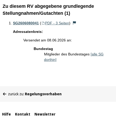
Zu diesem RV abgegebene grundlegende
Stellungnahmen/Gutachten (1)
SG2606080041
(
PDF - 3 Seiten
)
Adressatenkreis:
Versendet am 08.06.2026 an:
Bundestag
Mitglieder des Bundestages
[alle SG
dorthin]
Sie
zurück zu:
Regelungsvorhaben
befinden
sich
hier:
Interne
Hilfe
Kontakt
Newsletter