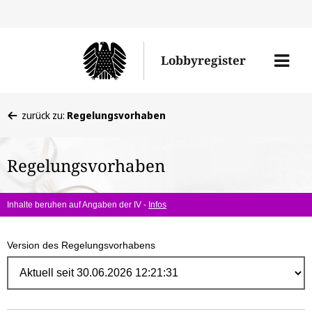
Direk
zum
Men
Lobbyregister
Inhal
öffne
Sie
zurück zu:
Regelungsvorhaben
befinden
sich
Regelungsvorhaben
hier:
Inhalte beruhen auf Angaben der IV -
Infos
Version des Regelungsvorhabens