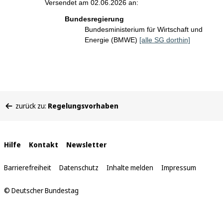
Versendet am 02.06.2026 an:
Bundesregierung
Bundesministerium für Wirtschaft und
Energie (BMWE)
[alle SG dorthin]
Sie
zurück zu:
Regelungsvorhaben
befinden
sich
hier:
Interne
Hilfe
Kontakt
Newsletter
Links
Barrierefreiheit
Datenschutz
Inhalte melden
Impressum
© Deutscher Bundestag