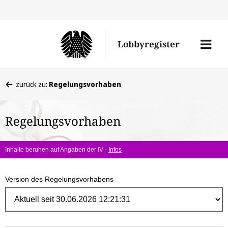
Direk
zum
Men
Lobbyregister
Inhal
öffne
Sie
zurück zu:
Regelungsvorhaben
befinden
sich
Regelungsvorhaben
hier:
Inhalte beruhen auf Angaben der IV -
Infos
Version des Regelungsvorhabens