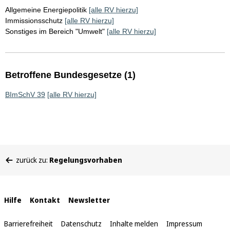
Allgemeine Energiepolitik
[alle RV hierzu]
Immissionsschutz
[alle RV hierzu]
Sonstiges im Bereich "Umwelt"
[alle RV hierzu]
Betroffene Bundesgesetze (1)
BImSchV 39
[alle RV hierzu]
Sie
zurück zu:
Regelungsvorhaben
befinden
sich
hier:
Interne
Hilfe
Kontakt
Newsletter
Links
Barrierefreiheit
Datenschutz
Inhalte melden
Impressum