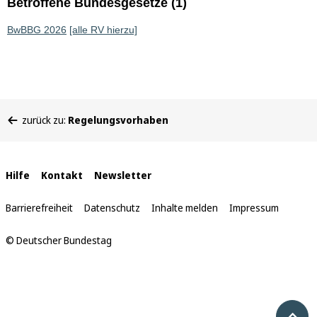
Betroffene Bundesgesetze (1)
BwBBG 2026
[alle RV hierzu]
Sie
zurück zu:
Regelungsvorhaben
befinden
sich
hier:
Interne
Hilfe
Kontakt
Newsletter
Links
Barrierefreiheit
Datenschutz
Inhalte melden
Impressum
© Deutscher Bundestag
Nach