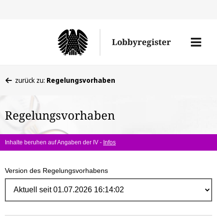
Direk
zum
Men
Lobbyregister
Inhal
öffne
Sie
zurück zu:
Regelungsvorhaben
befinden
sich
Regelungsvorhaben
hier:
Inhalte beruhen auf Angaben der IV -
Infos
Version des Regelungsvorhabens