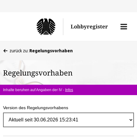
Direk
zum
Men
Lobbyregister
Inhal
öffne
Sie
zurück zu:
Regelungsvorhaben
befinden
sich
Regelungsvorhaben
hier:
Inhalte beruhen auf Angaben der IV -
Infos
Version des Regelungsvorhabens