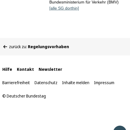
Bundesministerium für Verkehr (BMV)
[alle SG dorthin]
Sie
zurück zu:
Regelungsvorhaben
befinden
sich
hier:
Interne
Hilfe
Kontakt
Newsletter
Links
Barrierefreiheit
Datenschutz
Inhalte melden
Impressum
© Deutscher Bundestag