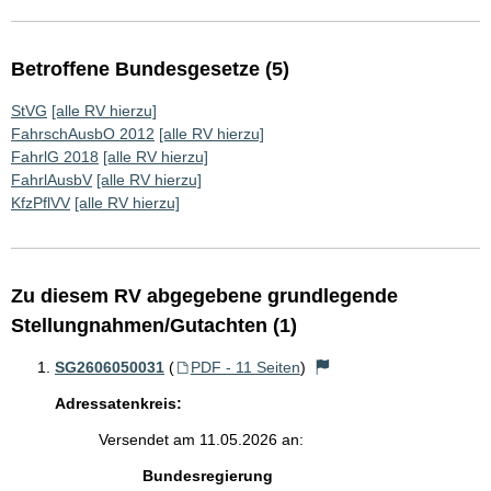
Betroffene Bundesgesetze (5)
StVG
[alle RV hierzu]
FahrschAusbO 2012
[alle RV hierzu]
FahrlG 2018
[alle RV hierzu]
FahrlAusbV
[alle RV hierzu]
KfzPflVV
[alle RV hierzu]
Zu diesem RV abgegebene grundlegende
Stellungnahmen/Gutachten (1)
SG2606050031
(
PDF - 11 Seiten
)
Adressatenkreis:
Versendet am 11.05.2026 an:
Bundesregierung