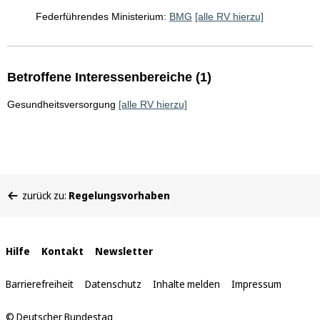
Federführendes Ministerium:
BMG
[alle RV hierzu]
Betroffene Interessenbereiche (1)
Gesundheitsversorgung
[alle RV hierzu]
Sie
zurück zu:
Regelungsvorhaben
befinden
sich
hier:
Interne
Hilfe
Kontakt
Newsletter
Links
Barrierefreiheit
Datenschutz
Inhalte melden
Impressum
© Deutscher Bundestag