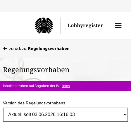
Direk
zum
Men
Lobbyregister
Inhal
öffne
Sie
zurück zu:
Regelungsvorhaben
befinden
sich
Regelungsvorhaben
hier:
Inhalte beruhen auf Angaben der IV -
Infos
Version des Regelungsvorhabens