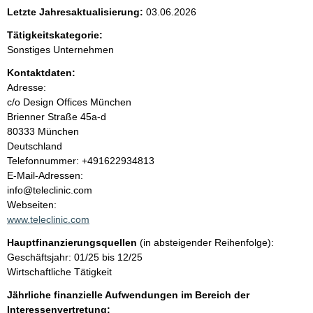
e
Letzte Jahresaktualisierung:
03.06.2026
n
Tätigkeitskategorie:
Sonstiges Unternehmen
i
Kontaktdaten:
Adresse:
n
c/o Design Offices München
Brienner Straße
45a-d
h
80333
München
Deutschland
a
K
Telefonnummer: +491622934813
o
E-Mail-Adressen:
l
n
info@teleclinic.com
t
Webseiten:
t
a
www.teleclinic.com
k
Hauptfinanzierungsquellen
(in absteigender Reihenfolge):
t
Geschäftsjahr: 01/25 bis 12/25
i
Wirtschaftliche Tätigkeit
n
f
Jährliche finanzielle Aufwendungen im Bereich der
o
Interessenvertretung: