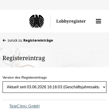
Direk
zum
Men
Lobbyregister
Inhal
öffne
Sie
zurück zu:
Registereinträge
befinden
sich
Registereintrag
hier:
Version des Registereintrags
Navigation
TeleClinic GmbH