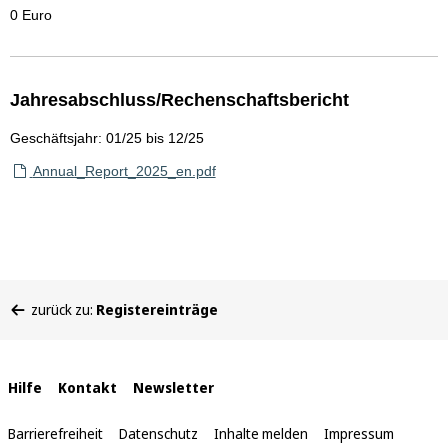
0 Euro
Jahresabschluss/Rechenschaftsbericht
Geschäftsjahr: 01/25 bis 12/25
Annual_Report_2025_en.pdf
Sie
zurück zu:
Registereinträge
befinden
sich
hier:
Interne
Hilfe
Kontakt
Newsletter
Links
Barrierefreiheit
Datenschutz
Inhalte melden
Impressum