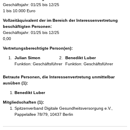
r
Geschäftsjahr: 01/25 bis 12/25
m
1 bis 10.000 Euro
a
Vollzeitäquivalent der im Bereich der Interessenvertretung
t
beschäftigten Personen:
i
Geschäftsjahr: 01/25 bis 12/25
o
0,00
n
e
Vertretungsberechtigte Person(en):
n
Julian Simon 
Benedikt Luber 
:
Funktion: Geschäftsführer
Funktion: Geschäftsführer
Betraute Personen, die Interessenvertretung unmittelbar
ausüben (1):
Benedikt Luber 
Mitgliedschaften (1):
Spitzenverband Digitale Gesundheitsversorgung e.V.,
Pappelallee 78/79, 10437 Berlin