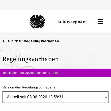
Direk
zum
Men
Lobbyregister
Inhal
öffne
Sie
zurück zu:
Regelungsvorhaben
befinden
sich
Regelungsvorhaben
hier:
Inhalte beruhen auf Angaben der IV -
Infos
Version des Regelungsvorhabens