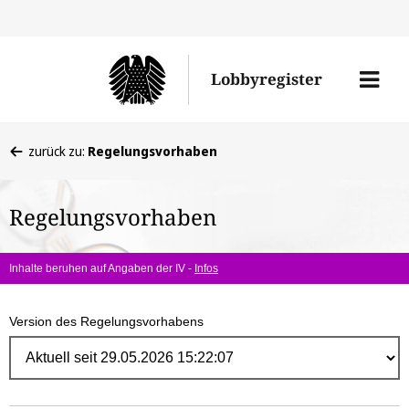
Direk
zum
Men
Lobbyregister
Inhal
öffne
Sie
zurück zu:
Regelungsvorhaben
befinden
sich
Regelungsvorhaben
hier:
Inhalte beruhen auf Angaben der IV -
Infos
Version des Regelungsvorhabens