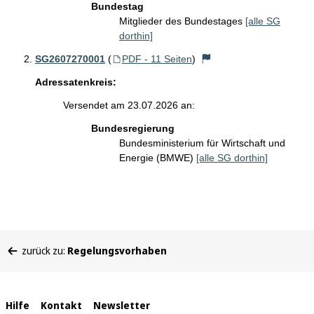
Bundestag
Mitglieder des Bundestages
[alle SG
dorthin]
SG2607270001
(
PDF - 11 Seiten
)
Adressatenkreis:
Versendet am 23.07.2026 an:
Bundesregierung
Bundesministerium für Wirtschaft und
Energie (BMWE)
[alle SG dorthin]
Sie
zurück zu:
Regelungsvorhaben
befinden
sich
hier:
Interne
Hilfe
Kontakt
Newsletter