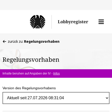
Direk
zum
Men
Lobbyregister
Inhal
öffne
Sie
zurück zu:
Regelungsvorhaben
befinden
sich
Regelungsvorhaben
hier:
Inhalte beruhen auf Angaben der IV -
Infos
Version des Regelungsvorhabens