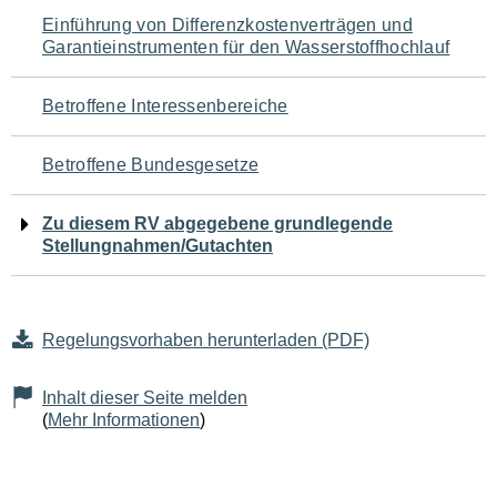
Navigation
Einführung von Differenzkostenverträgen und
Garantieinstrumenten für den Wasserstoffhochlauf
für
den
Betroffene Interessenbereiche
Seiteninhalt
Betroffene Bundesgesetze
Zu diesem RV abgegebene grundlegende
Stellungnahmen/Gutachten
Regelungsvorhaben herunterladen (PDF)
Inhalt dieser Seite melden
(
Mehr Informationen
)