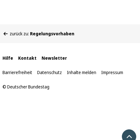
Sie
zurück zu:
Regelungsvorhaben
befinden
sich
hier:
Interne
Hilfe
Kontakt
Newsletter
Links
Barrierefreiheit
Datenschutz
Inhalte melden
Impressum
© Deutscher Bundestag
Nach