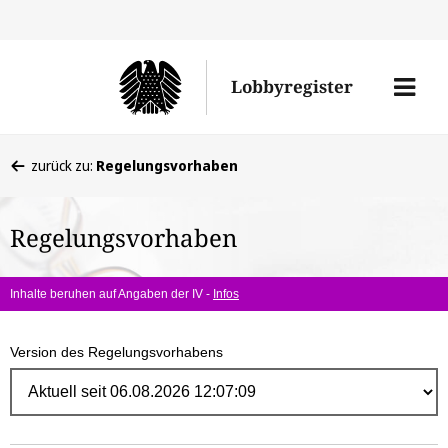
Direk
zum
Men
Lobbyregister
Inhal
öffne
Sie
zurück zu:
Regelungsvorhaben
befinden
sich
Regelungsvorhaben
hier:
Inhalte beruhen auf Angaben der IV -
Infos
Version des Regelungsvorhabens