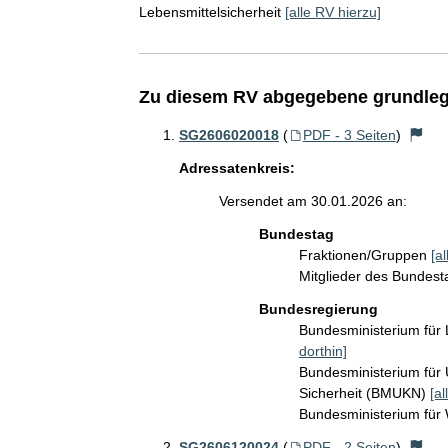
Lebensmittelsicherheit
[alle RV hierzu]
Zu diesem RV abgegebene grundleg
SG2606020018
(
PDF - 3 Seiten
)
Adressatenkreis:
Versendet am 30.01.2026 an:
Bundestag
Fraktionen/Gruppen
[a
Mitglieder des Bundes
Bundesregierung
Bundesministerium für
dorthin]
Bundesministerium für 
Sicherheit (BMUKN)
[al
Bundesministerium für
SG2606120024
(
PDF - 2 Seiten
)