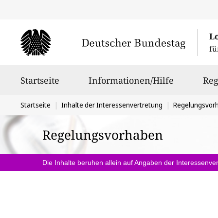
L
fü
Hauptnavigation
Startseite
Informationen/Hilfe
Reg
Sie
Startseite
Inhalte der Interessenvertretung
Regelungsvor
befinden
Regelungsvorhaben
sich
hier:
Die Inhalte beruhen allein auf Angaben der Interessenver