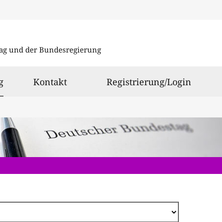
Direkt
zum
ag und der Bundesregierung
Inhalt
ausgewählt
g
Kontakt
Registrierung/Login