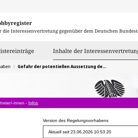
obbyregister
r die Interessenvertretung gegenüber dem
Deutschen Bundest
istereinträge
Inhalte der Interessenvertretun
haben
Gefahr der potentiellen Aussetzung des CBAM (CO2-Grenzausgleichsmechanismus) auf EU-Ebene
treter/-innen -
Infos
.
Version des Regelungsvorhabens