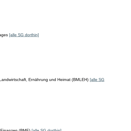
tages
[alle SG dorthin]
 Landwirtschaft, Ernährung und Heimat (BMLEH)
[alle SG
r Finanzen (BMF)
[alle SG dorthin]