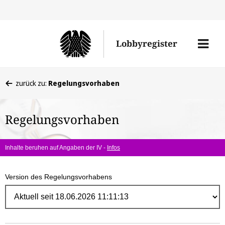
Direk
zum
Men
Lobbyregister
Inhal
öffne
Sie
zurück zu:
Regelungsvorhaben
befinden
sich
Regelungsvorhaben
hier:
Inhalte beruhen auf Angaben der IV -
Infos
Version des Regelungsvorhabens