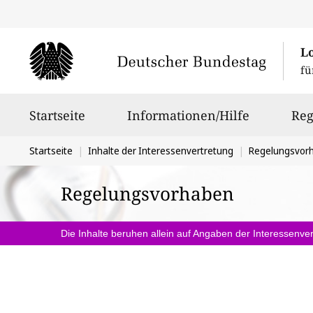
L
fü
Hauptnavigation
Startseite
Informationen/Hilfe
Reg
Sie
Startseite
Inhalte der Interessenvertretung
Regelungsvor
befinden
Regelungsvorhaben
sich
hier:
Die Inhalte beruhen allein auf Angaben der Interessenver