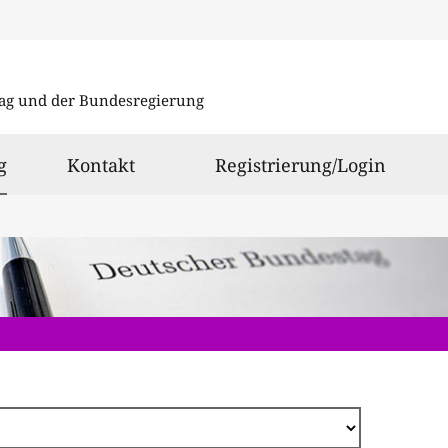
Direkt
zum
ag und der Bundesregierung
Inhalt
ausgewählt
g
Kontakt
Registrierung/Login