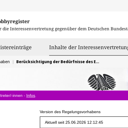
obbyregister
r die Interessenvertretung gegenüber dem
Deutschen Bundest
istereinträge
Inhalte der Interessenvertretun
haben
Berücksichtigung der Bedürfnisse des E-Commerce bezogen auf die mit dem EU Digital Omnibus beabsichtigten Neuregelungen
treter/-innen -
Infos
.
Version des Regelungsvorhabens