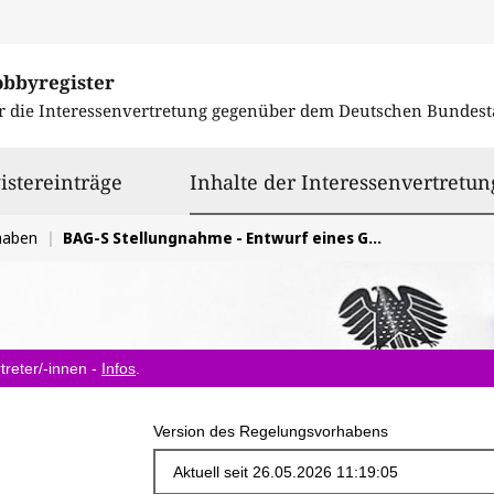
obbyregister
r die Interessenvertretung gegenüber dem
Deutschen Bundest
istereinträge
Inhalte der Interessenvertretun
haben
BAG-S Stellungnahme - Entwurf eines Gesetzes zur Stärkung des zivilrechtlichen und strafrechtlichen Schutzes vor digitaler Gewalt
treter/-innen -
Infos
.
Version des Regelungsvorhabens