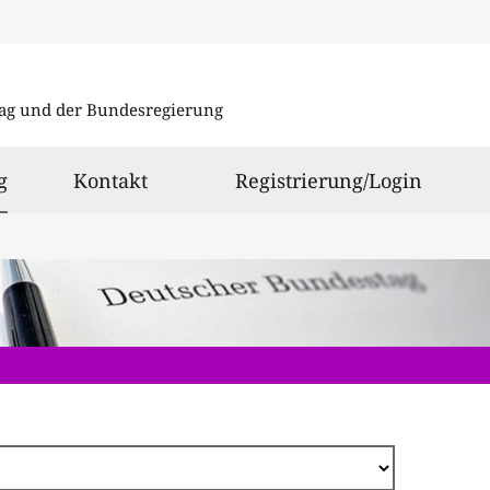
Direkt
zum
ag und der Bundesregierung
Inhalt
ausgewählt
g
Kontakt
Registrierung/Login