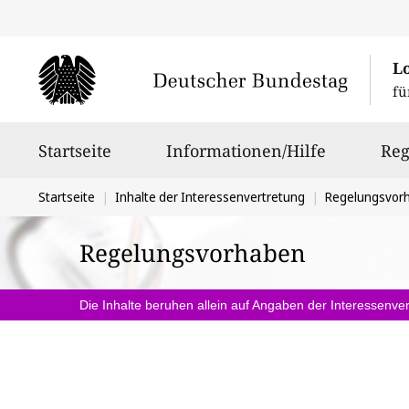
L
fü
Hauptnavigation
Startseite
Informationen/Hilfe
Reg
Sie
Startseite
Inhalte der Interessenvertretung
Regelungsvor
befinden
Regelungsvorhaben
sich
hier:
Die Inhalte beruhen allein auf Angaben der Interessenver