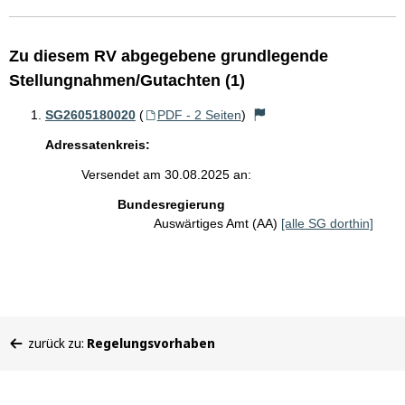
Zu diesem RV abgegebene grundlegende
Stellungnahmen/Gutachten (1)
SG2605180020
(
PDF - 2 Seiten
)
Adressatenkreis:
Versendet am 30.08.2025 an:
Bundesregierung
Auswärtiges Amt (AA)
[alle SG dorthin]
Sie
zurück zu:
Regelungsvorhaben
befinden
sich
hier: