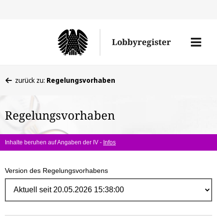
Direk
zum
Men
Lobbyregister
Inhal
öffne
Sie
zurück zu:
Regelungsvorhaben
befinden
sich
Regelungsvorhaben
hier:
Inhalte beruhen auf Angaben der IV -
Infos
Version des Regelungsvorhabens