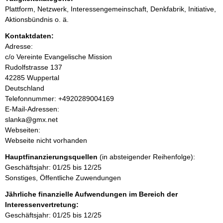
n
Plattform, Netzwerk, Interessengemeinschaft, Denkfabrik, Initiative,
i
Aktionsbündnis o. ä.
Kontaktdaten:
n
Adresse:
c/o Vereinte Evangelische Mission
h
Rudolfstrasse
137
42285
Wuppertal
a
Deutschland
K
Telefonnummer: +4920289004169
l
o
E-Mail-Adressen:
n
slanka@gmx.net
t
t
Webseiten:
a
Webseite nicht vorhanden
k
Hauptfinanzierungsquellen
(in absteigender Reihenfolge):
t
Geschäftsjahr: 01/25 bis 12/25
i
Sonstiges, Öffentliche Zuwendungen
n
f
Jährliche finanzielle Aufwendungen im Bereich der
o
Interessenvertretung:
r
Geschäftsjahr: 01/25 bis 12/25