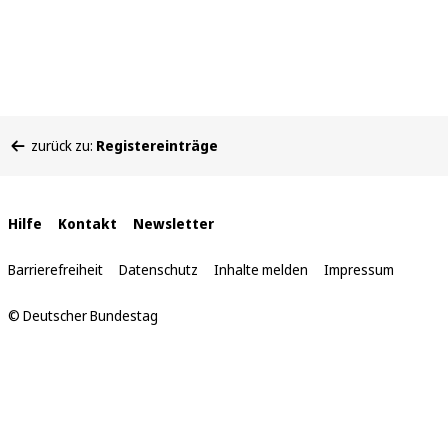
Sie
zurück zu:
Registereinträge
befinden
sich
hier:
Interne
Hilfe
Kontakt
Newsletter
Links
Barrierefreiheit
Datenschutz
Inhalte melden
Impressum
© Deutscher Bundestag