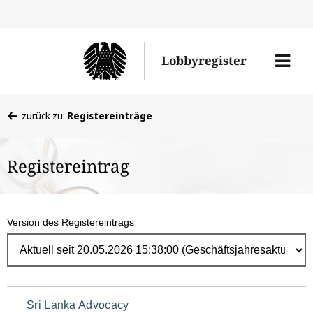
Direk
zum
Men
Lobbyregister
Inhal
öffne
Sie
zurück zu:
Registereinträge
befinden
sich
Registereintrag
hier:
Version des Registereintrags
Navigation
Sri Lanka Advocacy