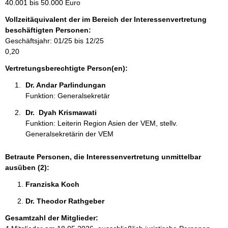
m
40.001 bis 50.000 Euro
a
Vollzeitäquivalent der im Bereich der Interessenvertretung
t
beschäftigten Personen:
i
Geschäftsjahr: 01/25 bis 12/25
o
0,20
n
e
Vertretungsberechtigte Person(en):
n
Dr. Andar Parlindungan 
:
Funktion: Generalsekretär
Dr.  Dyah Krismawati 
Funktion: Leiterin Region Asien der VEM, stellv.
Generalsekretärin der VEM
Betraute Personen, die Interessenvertretung unmittelbar
ausüben (2):
Franziska Koch 
Dr. Theodor Rathgeber 
Gesamtzahl der Mitglieder: