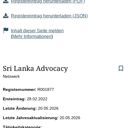
Registereintrag herunterladen (PDF)
Registereintrag herunterladen (JSON)
Inhalt dieser Seite melden
(
Mehr Informationen
)
S
Sri Lanka Advocacy
Netzwerk
e
i
Registernummer:
R001877
Ersteintrag:
28.02.2022
t
Letzte Änderung:
20.05.2026
e
Letzte Jahresaktualisierung:
20.05.2026
Tätigkeitskategorie: