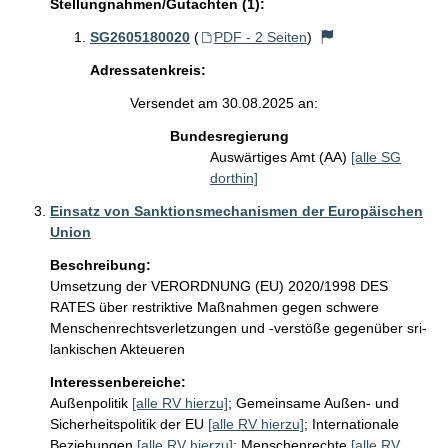
Stellungnahmen/Gutachten (1):
SG2605180020
(
PDF - 2 Seiten
)
Adressatenkreis:
Versendet am 30.08.2025 an:
Bundesregierung
Auswärtiges Amt (AA)
[alle SG
dorthin]
Einsatz von Sanktionsmechanismen der Europäischen
Union
Beschreibung:
Umsetzung der VERORDNUNG (EU) 2020/1998 DES 
RATES über restriktive Maßnahmen gegen schwere 
Menschenrechtsverletzungen und -verstöße gegenüber sri-
lankischen Akteueren
Interessenbereiche:
Außenpolitik
[alle RV hierzu]
;
Gemeinsame Außen- und
Sicherheitspolitik der EU
[alle RV hierzu]
;
Internationale
Beziehungen
[alle RV hierzu]
;
Menschenrechte
[alle RV