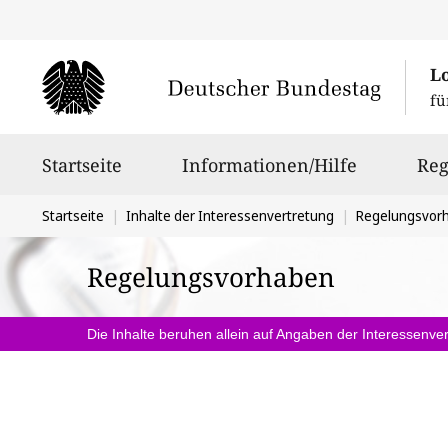
L
fü
Hauptnavigation
Startseite
Informationen/Hilfe
Reg
Sie
Startseite
Inhalte der Interessenvertretung
Regelungsvor
befinden
Regelungsvorhaben
sich
hier:
Die Inhalte beruhen allein auf Angaben der Interessenver