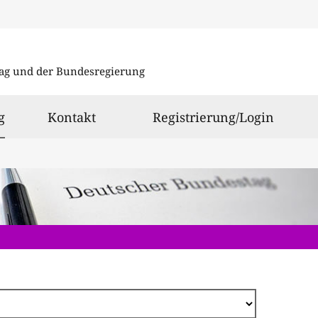
Direkt
zum
ag und der Bundesregierung
Inhalt
ausgewählt
g
Kontakt
Registrierung/Login