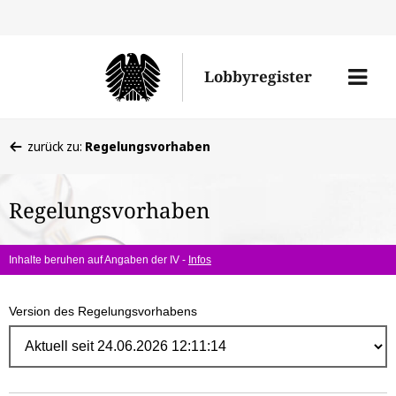
Direk
zum
Men
Lobbyregister
Inhal
öffne
Sie
zurück zu:
Regelungsvorhaben
befinden
sich
Regelungsvorhaben
hier:
Inhalte beruhen auf Angaben der IV -
Infos
Version des Regelungsvorhabens