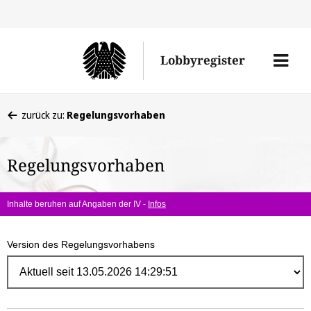
Direk
zum
Men
Lobbyregister
Inhal
öffne
Sie
zurück zu:
Regelungsvorhaben
befinden
sich
Regelungsvorhaben
hier:
Inhalte beruhen auf Angaben der IV -
Infos
Version des Regelungsvorhabens