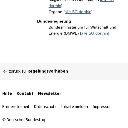
dorthin]
Organe
[alle SG dorthin]
Bundesregierung
Bundesministerium für Wirtschaft und
Energie (BMWE)
[alle SG dorthin]
Sie
zurück zu:
Regelungsvorhaben
befinden
sich
hier:
Interne
Hilfe
Kontakt
Newsletter
Links
Barrierefreiheit
Datenschutz
Inhalte melden
Impressum
© Deutscher Bundestag