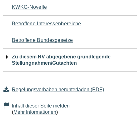
Navigation
KWKG-Novelle
für
Betroffene Interessenbereiche
den
Betroffene Bundesgesetze
Seiteninhalt
Zu diesem RV abgegebene grundlegende
Stellungnahmen/Gutachten
Regelungsvorhaben herunterladen (PDF)
Inhalt dieser Seite melden
(
Mehr Informationen
)