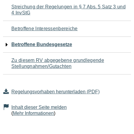
Navigation
Streichung der Regelungen in § 7 Abs. 5 Satz 3 und
4 InvStG
für
den
Betroffene Interessenbereiche
Seiteninhalt
Betroffene Bundesgesetze
Zu diesem RV abgegebene grundlegende
Stellungnahmen/Gutachten
Regelungsvorhaben herunterladen (PDF)
Inhalt dieser Seite melden
(
Mehr Informationen
)