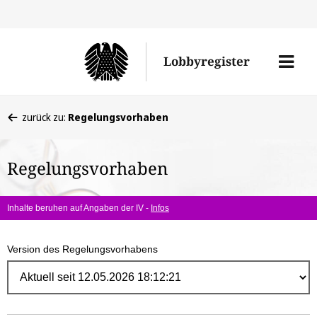
Direk
zum
Men
Lobbyregister
Inhal
öffne
Sie
zurück zu:
Regelungsvorhaben
befinden
sich
Regelungsvorhaben
hier:
Inhalte beruhen auf Angaben der IV -
Infos
Version des Regelungsvorhabens