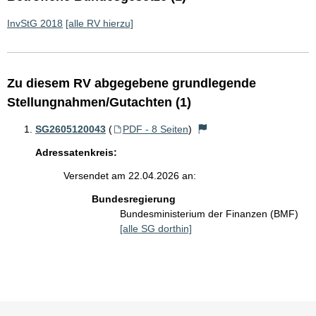
InvStG 2018
[alle RV hierzu]
Zu diesem RV abgegebene grundlegende
Stellungnahmen/Gutachten (1)
SG2605120043
(
PDF - 8 Seiten
)
Adressatenkreis:
Versendet am 22.04.2026 an:
Bundesregierung
Bundesministerium der Finanzen (BMF)
[alle SG dorthin]
Sie