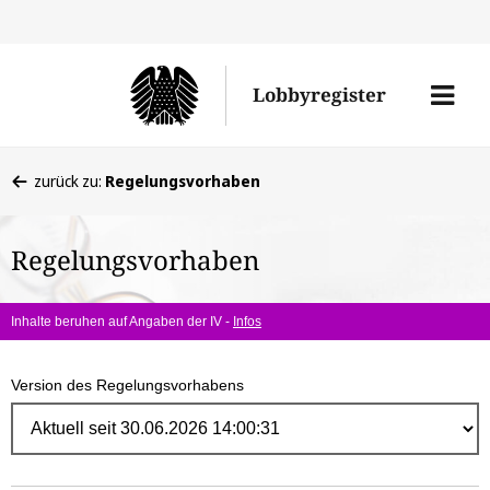
Direk
zum
Men
Lobbyregister
Inhal
öffne
Sie
zurück zu:
Regelungsvorhaben
befinden
sich
Regelungsvorhaben
hier:
Inhalte beruhen auf Angaben der IV -
Infos
Version des Regelungsvorhabens