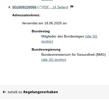
SG2606230066
(
PDF - 14 Seiten
)
Adressatenkreis:
Versendet am 18.06.2026 an:
Bundestag
Mitglieder des Bundestages
[alle SG
dorthin]
Bundesregierung
Bundesministerium für Gesundheit (BMG)
[alle SG dorthin]
Sie
zurück zu:
Regelungsvorhaben
befinden
sich
hier: