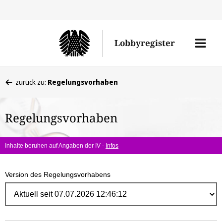
Direk
zum
Men
Lobbyregister
Inhal
öffne
Sie
zurück zu:
Regelungsvorhaben
befinden
sich
Regelungsvorhaben
hier:
Inhalte beruhen auf Angaben der IV -
Infos
Version des Regelungsvorhabens