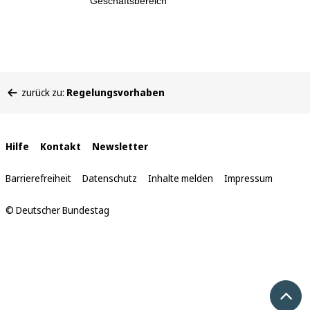
Geschäftsbereich
Sie
zurück zu:
Regelungsvorhaben
befinden
sich
hier:
Interne
Hilfe
Kontakt
Newsletter
Links
Barrierefreiheit
Datenschutz
Inhalte melden
Impressum
© Deutscher Bundestag
Nach