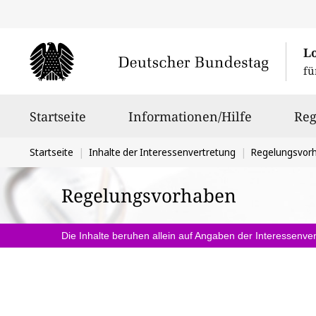
L
fü
Hauptnavigation
Startseite
Informationen/Hilfe
Reg
Sie
Startseite
Inhalte der Interessenvertretung
Regelungsvor
befinden
Regelungsvorhaben
sich
hier:
Die Inhalte beruhen allein auf Angaben der Interessenver