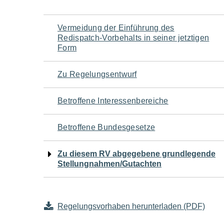
Navigation
Vermeidung der Einführung des
Redispatch-Vorbehalts in seiner jetztigen
für
Form
den
Zu Regelungsentwurf
Seiteninhalt
Betroffene Interessenbereiche
Betroffene Bundesgesetze
Zu diesem RV abgegebene grundlegende
Stellungnahmen/Gutachten
Regelungsvorhaben herunterladen (PDF)