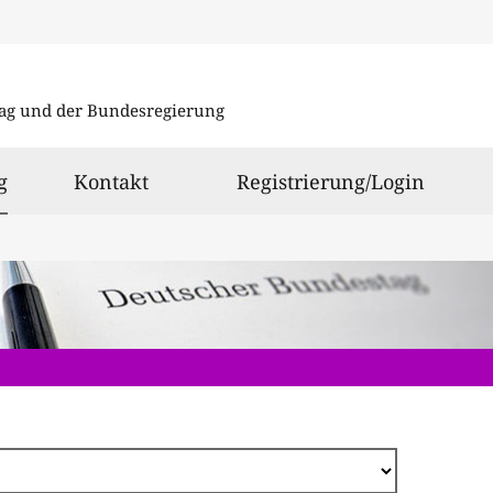
Direkt
zum
ag und der Bundesregierung
Inhalt
ausgewählt
g
Kontakt
Registrierung/Login