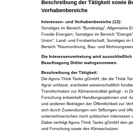
Beschreibung der Tätigkeit sowie B
Vorhabenbereiche
Interessen- und Vorhabenbereiche (12):
Sonstiges im Bereich "Bundestag"; Allgemeine En
Fossile Energien; Sonstiges im Bereich "Energie
Union"; Land- und Forstwirtschaft; Sonstiges im
Bereich "Raumordnung, Bau- und Wohnungswesen"
Die Interessenvertretung wird ausschließlich
Beauftragung Dritter wahrgenommen.
Beschreibung der Tätigkeit:
Die Agora Think Tanks gGmbH, die die Think Tan
Agrar umfasst, erarbeitet wissenschaftlich fundi
Transformation zur Klimaneutralität gelingt - i
Forschung entwickelt Handlungsoptionen und -ko
und anderen Beiträgen der Öffentlichkeit zur Ve
sich durch Zuwendungen von Stiftungen und öffent
unternehmerischen noch politischen Interessen v
Dabei verfolgt Agora Think Tanks gGmbH den g
und Forschung sowie des Klimaschutzes.
