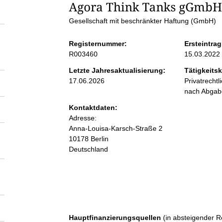
S
Agora Think Tanks gGmbH
Gesellschaft mit beschränkter Haftung (GmbH)
e
Registernummer:
Ersteintrag
i
R003460
15.03.2022
Letzte Jahresaktualisierung:
Tätigkeitsk
t
17.06.2026
Privatrecht
nach Abga
e
Kontaktdaten:
Adresse:
n
Anna-Louisa-Karsch-Straße
2
10178
Berlin
Deutschland
i
n
h
Hauptfinanzierungsquellen
(in absteigender R