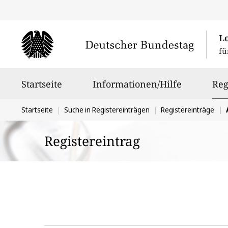
L
fü
Hauptnavigation
Startseite
Informationen/Hilfe
Reg
Sie
Startseite
Suche in Registereinträgen
Registereinträge
befinden
Registereintrag
sich
hier: