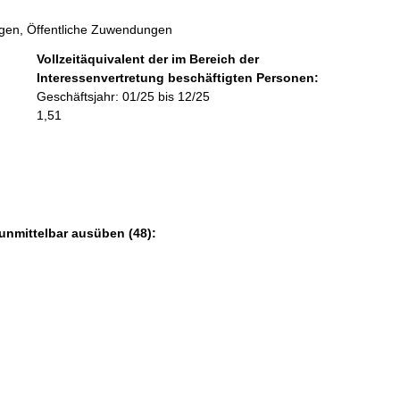
r
gen, Öffentliche Zuwendungen
m
a
Vollzeitäquivalent der im Bereich der
t
Interessenvertretung beschäftigten Personen:
i
Geschäftsjahr: 01/25 bis 12/25
o
1,51
n
e
n
:
unmittelbar ausüben (48):