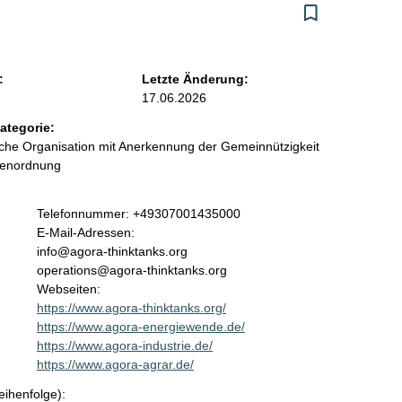
:
Letzte Änderung:
17.06.2026
ategorie:
liche Organisation mit Anerkennung der Gemeinnützigkeit
benordnung
K
Telefonnummer: +49307001435000
o
E-Mail-Adressen:
n
info@agora-thinktanks.org
t
operations@agora-thinktanks.org
a
Webseiten:
k
https://www.agora-thinktanks.org/
t
https://www.agora-energiewende.de/
i
https://www.agora-industrie.de/
n
https://www.agora-agrar.de/
f
eihenfolge):
o