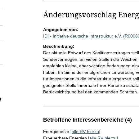
Änderungsvorschlag Energ
Angegeben von:
IDI - Initiative deutsche Infrastruktur e.V. (R0006
Beschreibung:
Der aktuelle Entwurf des Koalitionsvertrages ste
Sondervermögen, an vielen Stellen die Weichen in
empfehlen kleine, aber wichtige Änderungen einz
haben. Im Sinne der erfolgreichen Einwerbung vo
für Investitionen in die Infrastruktur ergänzen s
geeigneter Stelle innerhalb Ihrer Partei zu schät
Berücksichtigung bei den kommenden Schritten.
)
Betroffene Interessenbereiche (4)
Energienetze
[alle RV hierzu]
Erneuerbare Energien
[alle RV hierzu]