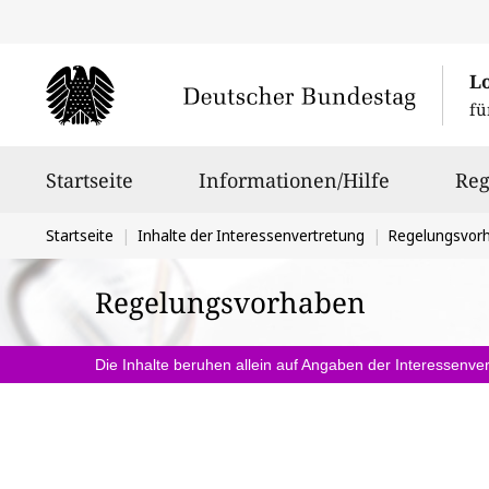
L
fü
Hauptnavigation
Startseite
Informationen/Hilfe
Reg
Sie
Startseite
Inhalte der Interessenvertretung
Regelungsvor
befinden
Regelungsvorhaben
sich
hier:
Die Inhalte beruhen allein auf Angaben der Interessenver