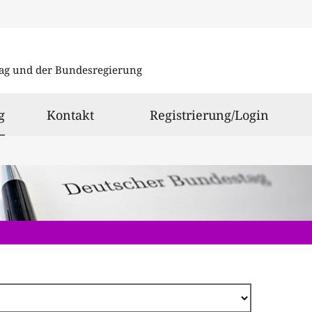
Direkt
zum
ag und der Bundesregierung
Inhalt
ausgewählt
g
Kontakt
Registrierung/Login