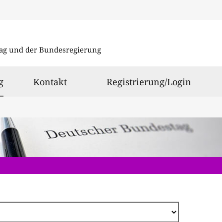
Direkt
zum
ag und der Bundesregierung
Inhalt
ausgewählt
g
Kontakt
Registrierung/Login