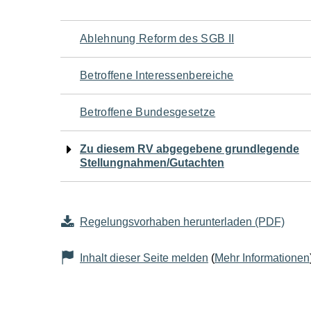
Navigation
Ablehnung Reform des SGB II
für
Betroffene Interessenbereiche
den
Betroffene Bundesgesetze
Seiteninhalt
Zu diesem RV abgegebene grundlegende
Stellungnahmen/Gutachten
Regelungsvorhaben herunterladen (PDF)
Inhalt dieser Seite melden
(
Mehr Informationen