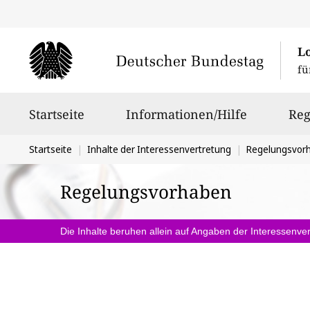
L
fü
Hauptnavigation
Startseite
Informationen/Hilfe
Reg
Sie
Startseite
Inhalte der Interessenvertretung
Regelungsvor
befinden
Regelungsvorhaben
sich
hier:
Die Inhalte beruhen allein auf Angaben der Interessenver