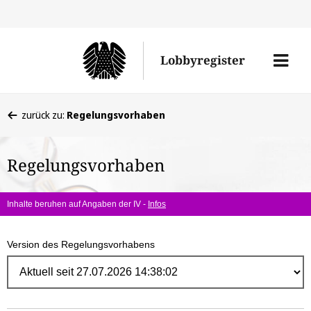
Direk
zum
Men
Lobbyregister
Inhal
öffne
Sie
zurück zu:
Regelungsvorhaben
befinden
sich
Regelungsvorhaben
hier:
Inhalte beruhen auf Angaben der IV -
Infos
Version des Regelungsvorhabens