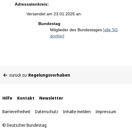
Adressatenkreis:
Versendet am 23.01.2026 an:
Bundestag
Mitglieder des Bundestages
[alle SG
dorthin]
Sie
zurück zu:
Regelungsvorhaben
befinden
sich
hier:
Interne
Hilfe
Kontakt
Newsletter
Links
Barrierefreiheit
Datenschutz
Inhalte melden
Impressum
© Deutscher Bundestag