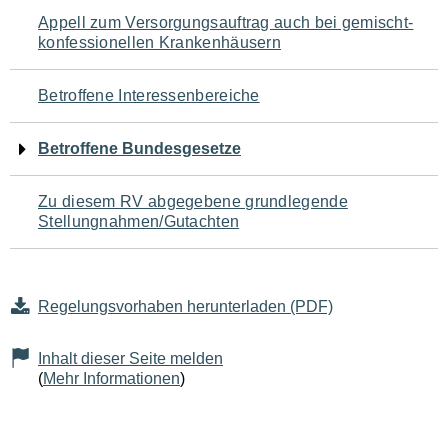
Navigation
Appell zum Versorgungsauftrag auch bei gemischt-
konfessionellen Krankenhäusern
für
den
Betroffene Interessenbereiche
Seiteninhalt
Betroffene Bundesgesetze
Zu diesem RV abgegebene grundlegende
Stellungnahmen/Gutachten
Regelungsvorhaben herunterladen (PDF)
Inhalt dieser Seite melden
(
Mehr Informationen
)