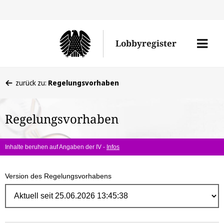
Direk
zum
Men
Lobbyregister
Inhal
öffne
Sie
zurück zu:
Regelungsvorhaben
befinden
sich
Regelungsvorhaben
hier:
Inhalte beruhen auf Angaben der IV -
Infos
Version des Regelungsvorhabens