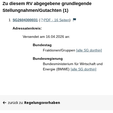
Zu diesem RV abgegebene grundlegende
Stellungnahmen/Gutachten (1)
SG2604300031
(
PDF - 16 Seiten
)
Adressatenkreis:
Versendet am 16.04.2026 an:
Bundestag
Fraktionen/Gruppen
[alle SG dorthin]
Bundesregierung
Bundesministerium für Wirtschaft und
Energie (BMWE)
[alle SG dorthin]
Sie
zurück zu:
Regelungsvorhaben
befinden
sich