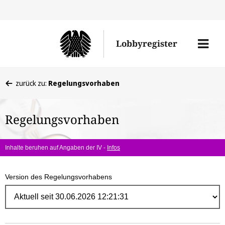
Direk
zum
Men
Lobbyregister
Inhal
öffne
Sie
zurück zu:
Regelungsvorhaben
befinden
sich
Regelungsvorhaben
hier:
Inhalte beruhen auf Angaben der IV -
Infos
Version des Regelungsvorhabens